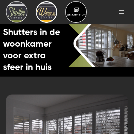
Skip
Mai
to
Men
content
Shutters in de
woonkamer
voor extra
sfeer in huis