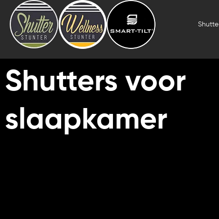
Skip
to
Shutter
content
Shutters voor
slaapkamer