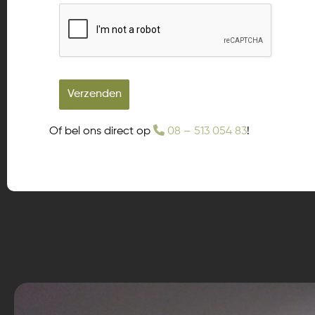
Verzenden
Of bel ons direct op
08 – 513 054 83
!