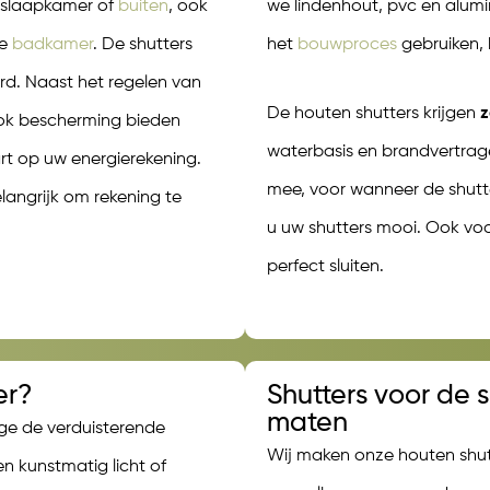
,slaapkamer of
buiten
, ook
we lindenhout, pvc en alumi
e
badkamer
. De shutters
het
bouwproces
gebruiken,
d. Naast het regelen van
De houten shutters krijgen
z
 ook bescherming bieden
waterbasis en brandvertragend
t op uw energierekening.
mee, voor wanneer de shutte
elangrijk om rekening te
u uw shutters mooi. Ook vo
perfect sluiten.
er?
Shutters voor de 
maten
ge de verduisterende
Wij maken onze houten shut
en kunstmatig licht of