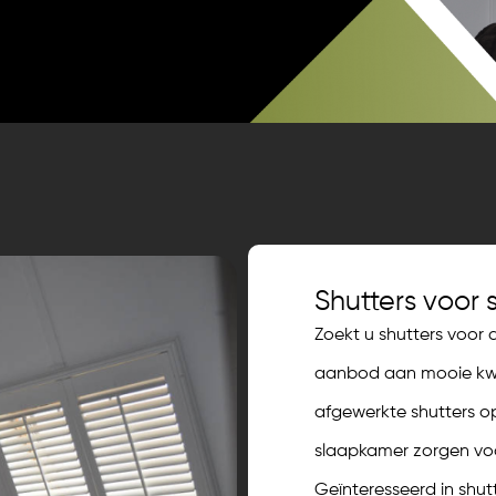
Shutters voor
Zoekt u shutters voor
aanbod aan mooie kwal
afgewerkte shutters op
slaapkamer zorgen voo
Geïnteresseerd in shut