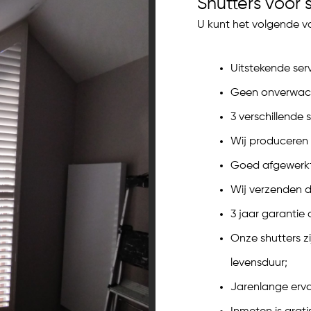
Shutters voor 
U kunt het volgende v
Uitstekende serv
Geen onverwacht
3 verschillende s
Wij produceren 
Goed afgewerkte
Wij verzenden d
3 jaar garantie
Onze shutters z
levensduur;
Jarenlange erva