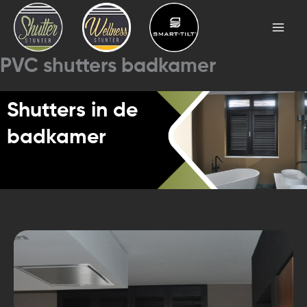
Skip
Mai
to
Men
content
PVC shutters badkamer
Shutters in de
badkamer