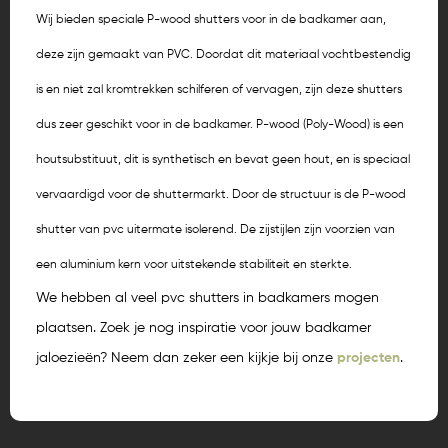
Wij bieden speciale P-wood shutters voor in de badkamer aan,
deze zijn gemaakt van PVC. Doordat dit materiaal vochtbestendig
is en niet zal kromtrekken schilferen of vervagen, zijn deze shutters
dus zeer geschikt voor in de badkamer. P-wood (Poly-Wood) is een
houtsubstituut, dit is synthetisch en bevat geen hout, en is speciaal
vervaardigd voor de shuttermarkt. Door de structuur is de P-wood
shutter van pvc uitermate isolerend. De zijstijlen zijn voorzien van
een aluminium kern voor uitstekende stabiliteit en sterkte.
We hebben al veel pvc shutters in badkamers mogen
plaatsen. Zoek je nog inspiratie voor jouw badkamer
jaloezieën? Neem dan zeker een kijkje bij onze
projecten
.