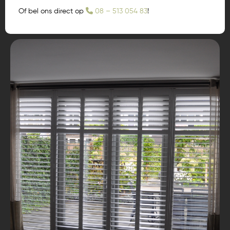
Of bel ons direct op
08 – 513 054 83
!