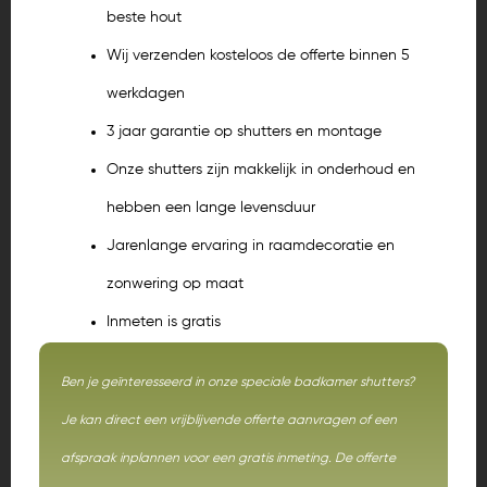
beste hout
Wij verzenden kosteloos de offerte binnen 5
werkdagen
3 jaar garantie op shutters en montage
Onze shutters zijn makkelijk in onderhoud en
hebben een lange levensduur
Jarenlange ervaring in raamdecoratie en
zonwering op maat
Inmeten is gratis
Ben je geïnteresseerd in onze speciale badkamer shutters?
Je kan direct een vrijblijvende offerte aanvragen of een
afspraak inplannen voor een gratis inmeting. De offerte