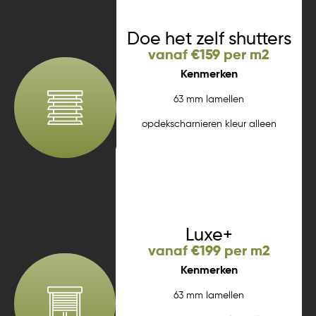
Doe het zelf shutters
vanaf €159 per m2
Kenmerken
63 mm lamellen
opdekscharnieren kleur alleen
wit strakke lijst tilterstok
Meer informatie
Luxe+
vanaf €199 per m2
Kenmerken
63 mm lamellen