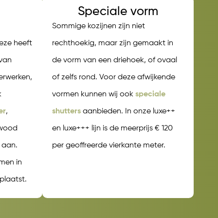
Speciale vorm
Sommige kozijnen zijn niet
Deze heeft
rechthoekig, maar zijn gemaakt in
 van
de vorm van een driehoek, of ovaal
erwerken,
of zelfs rond. Voor deze afwijkende
k
vormen kunnen wij ook
speciale
er
,
shutters
aanbieden. In onze luxe++
-wood
en luxe+++ lijn is de meerprijs € 120
 aan.
per geoffreerde vierkante meter.
men in
plaatst.