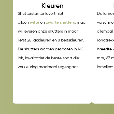
Kleuren
Shutterstunter levert niet
De lamel
alleen
witte
en
zwarte shutters
, maar
verschill
wij leveren onze shutters in maar
allemaal
liefst 28 lakkleuren en 8 beitskleuren.
rondtrek
De shutters worden gespoten in NC-
breedte 
lak, kwalitatief de beste soort die
mm, 63 m
verkleuring maximaal tegengaat.
lamellen