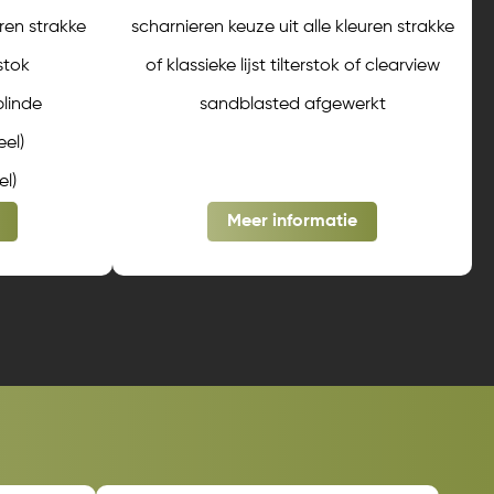
uren strakke
scharnieren keuze uit alle kleuren strakke
rstok
of klassieke lijst tilterstok of clearview
blinde
sandblasted afgewerkt
el)
el)
Meer informatie