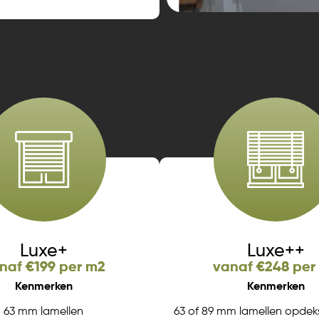
Luxe+
Luxe++
naf €199 per m2
vanaf €248 per
Kenmerken
Kenmerken
63 mm lamellen
63 of 89 mm lamellen opdek