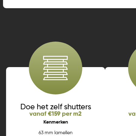
Doe het zelf shutters
vanaf €159 per m2
va
Kenmerken
63 mm lamellen