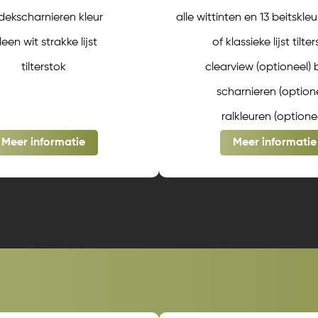
ekscharnieren kleur
alle wittinten en 13 beitskle
leen wit strakke lijst
of klassieke lijst tilte
tilterstok
clearview (optioneel) 
scharnieren (optione
ralkleuren (optione
Meer informatie
Meer informatie