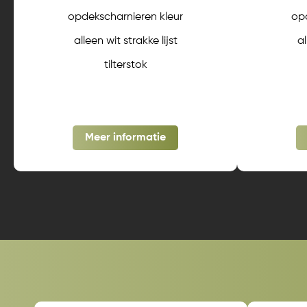
opdekscharnieren kleur
opd
alleen wit strakke lijst
al
tilterstok
Meer informatie