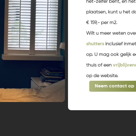
het-zelfer bent, en he
plaatsen, kunt u het d
€ 159,- per m2.
Wilt u meer weten over
shutters
inclusief inm
op. U mag ook gelijk e
thuis of een
vrijblijve
op de website.
Neem contact op