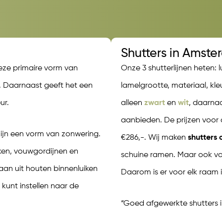
Shutters in Ams
eze primaire vorm van
Onze 3 shutterlijnen heten: l
. Daarnaast geeft het een
lamelgrootte, materiaal, kleu
ur.
alleen
zwart
en
wit
, daarnaa
aanbieden. De prijzen voor 
zijn een vorm van zonwering.
€286,-. Wij maken
shutters
iken, vouwgordijnen en
schuine ramen. Maar ook v
taan uit houten binnenluiken
Daarom is er voor elk raam
kunt instellen naar de
“Goed afgewerkte shutters 