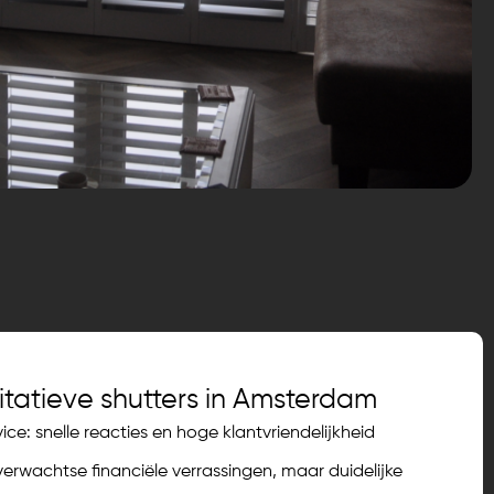
itatieve shutters in Amsterdam
ice: snelle reacties en hoge klantvriendelijkheid
verwachtse financiële verrassingen, maar duidelijke