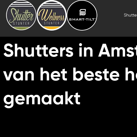
Skip
to
Shutter
content
Shutters in Am
van het beste 
gemaakt