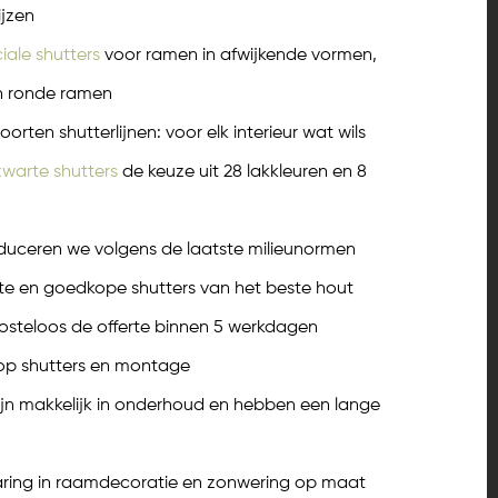
ijzen
iale shutters
voor ramen in afwijkende vormen,
en ronde ramen
oorten shutterlijnen: voor elk interieur wat wils
zwarte shutters
de keuze uit 28 lakkleuren en 8
duceren we volgens de laatste milieunormen
e en goedkope shutters van het beste hout
osteloos de offerte binnen 5 werkdagen
 op shutters en montage
ijn makkelijk in onderhoud en hebben een lange
aring in raamdecoratie en zonwering op maat