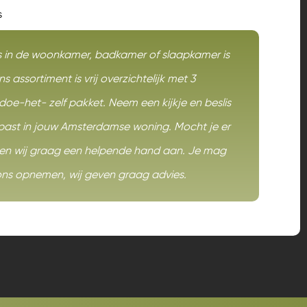
s
s in de woonkamer
,
badkamer
of
slaapkamer
is
s assortiment is vrij overzichtelijk met 3
doe-het- zelf pakket
. Neem een kijkje en beslis
e past in jouw Amsterdamse woning. Mocht je er
eden wij graag een helpende hand aan. Je mag
ons opnemen, wij geven graag advies.