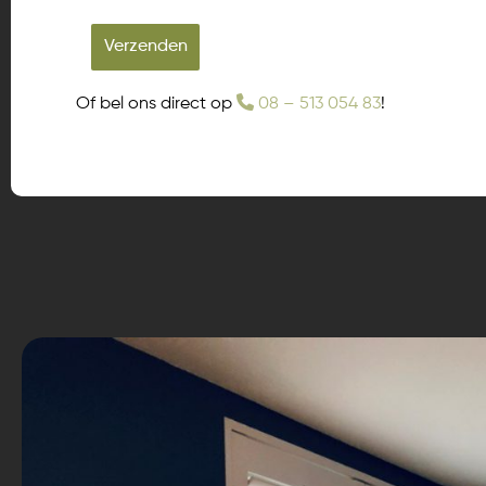
Verzenden
Of bel ons direct op
08 – 513 054 83
!