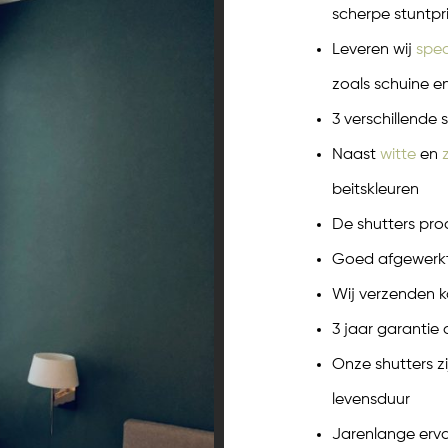
scherpe stuntpr
Leveren wij
spec
zoals schuine 
3 verschillende s
Naast
witte
en
beitskleuren
De shutters pro
Goed afgewerkt
Wij verzenden k
3 jaar garantie
Onze shutters z
levensduur
Jarenlange erv