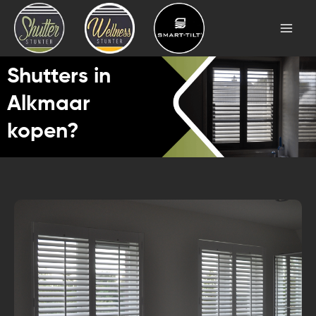
Skip
Mai
to
Men
content
Shutters in
Alkmaar
kopen?