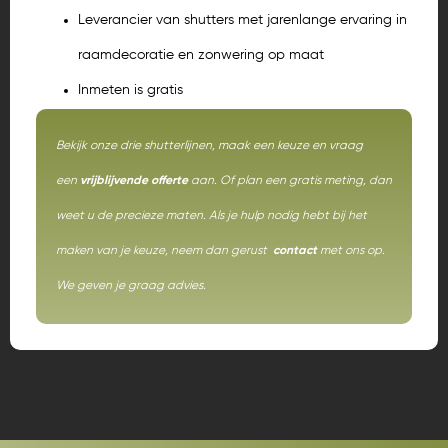
Leverancier van shutters met jarenlange ervaring in
raamdecoratie en zonwering op maat
Inmeten is gratis
Bekijk onze drie shutterlijnen, maak een keuze en vraag
een
vrijblijvende offerte
aan. Of plan een gratis meting, dan
weet u de precieze maten. Als je hulp nodig hebt bij het
maken van je keuze, neem dan gerust
contact
met ons op.
We geven je graag advies.