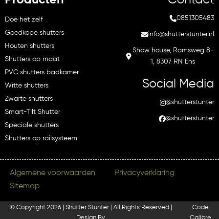
Producten
Contact
0851305483
Doe het zelf
Goedkope shutters
info@shutterstunter.nl
Houten shutters
Show house, Ramsweg 8-
Shutters op maat
1, 8307 RN Ens
PVC shutters badkamer
Social Media
Witte shutters
Zwarte shutters
@shutterstunter
Smart-Tilt Shutter
@shutterstunter
Speciale shutters
Shutters op railsysteem
Algemene voorwaarden
Privacyverklaring
Sitemap
© Copyright 2026 | Shutter Stunter | All Rights Reserved |
Code
Design By
Calibre