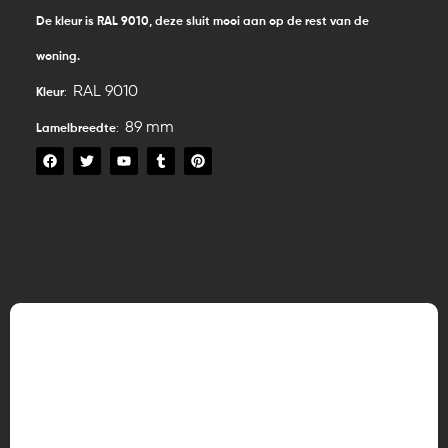
De kleur is RAL 9010, deze sluit mooi aan op de rest van de
woning.
RAL 9010
Kleur
:
89 mm
Lamelbreedte
:
F
T
Y
T
P
a
w
o
u
i
c
i
u
m
n
e
t
t
b
t
b
t
u
l
e
o
e
b
r
r
o
r
e
e
k
s
t