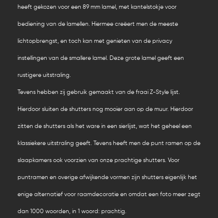
heeft gekozen voor een 89 mm lamel, met kantelstokje voor
bediening van de lamellen. Hiermee creëert men de meeste
lichtopbrengst, en toch kan met genieten van de privacy
instellingen van de smallere lamel. Deze grote lamel geeft een
rustigere uitstraling.
Tevens hebben zij gebruik gemaakt van de fraai Z-Style lijst.
Hierdoor sluiten de shutters nog mooier aan op de muur. Hierdoor
zitten de shutters als het ware in een sierlijst, wat het geheel een
klassiekere uitstraling geeft. Tevens heeft men de punt ramen op de
slaapkamers ook voorzien van onze prachtige shutters. Voor
puntramen en overige afwijkende vormen zijn shutters eigenlijk het
enige alternatief voor raamdecoratie en omdat een foto meer zegt
dan 1000 woorden, in 1 woord: prachtig.