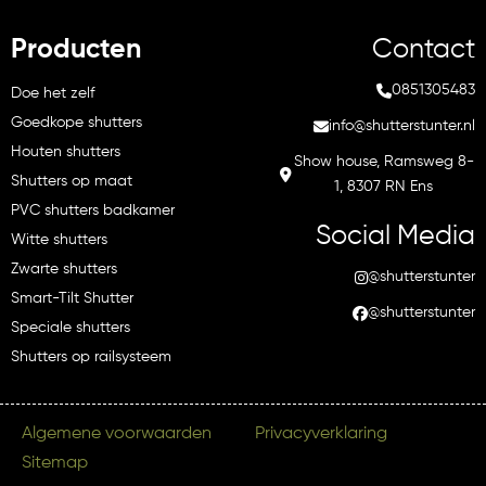
Producten
Contact
0851305483
Doe het zelf
Goedkope shutters
info@shutterstunter.nl
Houten shutters
Show house, Ramsweg 8-
Shutters op maat
1, 8307 RN Ens
PVC shutters badkamer
Social Media
Witte shutters
Zwarte shutters
@shutterstunter
Smart-Tilt Shutter
@shutterstunter
Speciale shutters
Shutters op railsysteem
Algemene voorwaarden
Privacyverklaring
Sitemap