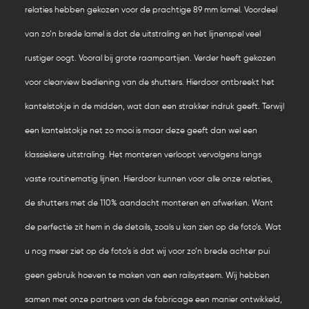
relaties hebben gekozen voor de prachtige 89 mm lamel. Voordeel
van zo’n brede lamel is dat de uitstraling en het lijnenspel veel
rustiger oogt. Vooral bij grote raampartijen. Verder heeft gekozen
voor clearview bediening van de shutters. Hierdoor ontbreekt het
kantelstokje in de midden, wat dan een strakker indruk geeft. Terwijl
een kantelstokje net zo mooi is maar deze geeft dan wel een
klassiekere uitstraling. Het monteren verloopt vervolgens langs
vaste routinematig lijnen. Hierdoor kunnen voor alle onze relaties,
de shutters met de 110% aandacht monteren en afwerken. Want
de perfectie zit hem in de details, zoals u kan zien op de foto’s. Wat
u nog meer ziet op de foto’s is dat wij voor zo’n brede achter pui
geen gebruik hoeven te maken van een railsysteem. Wij hebben
samen met onze partners van de fabricage een manier ontwikkeld,