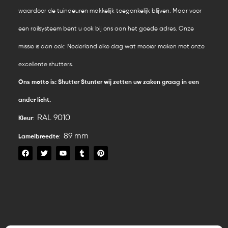
waardoor de tuindeuren makkelijk toegankelijk blijven. Maar voor
een railsysteem bent u ook bij ons aan het goede adres. Onze
missie is dan ook: Nederland elke dag wat mooier maken met onze
excellente shutters.
Ons motto is: Shutter Stunter wij zetten uw zaken graag in een
ander licht.
RAL 9010
Kleur
:
89 mm
Lamelbreedte
:
F
T
Y
T
P
a
w
o
u
i
c
i
u
m
n
e
t
t
b
t
b
t
u
l
e
o
e
b
r
r
o
r
e
e
k
s
t