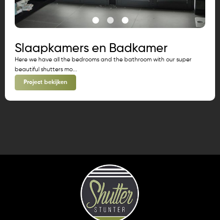
Slaapkamers en Badkamer
Here we have all the bedrooms and the bathroom with our super
beautiful shutters mo...
Project bekijken