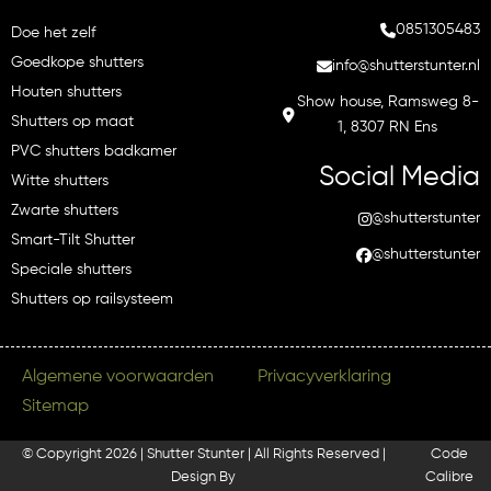
0851305483
Doe het zelf
Goedkope shutters
info@shutterstunter.nl
Houten shutters
Show house, Ramsweg 8-
Shutters op maat
1, 8307 RN Ens
PVC shutters badkamer
Social Media
Witte shutters
Zwarte shutters
@shutterstunter
Smart-Tilt Shutter
@shutterstunter
Speciale shutters
Shutters op railsysteem
Algemene voorwaarden
Privacyverklaring
Sitemap
© Copyright 2026 | Shutter Stunter | All Rights Reserved |
Code
Design By
Calibre